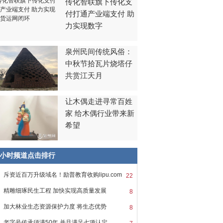
传化智联旗下传化支
付打通产业端支付 助
力实现数字
泉州民间传统风俗：
中秋节拾瓦片烧塔仔
共赏江天月
让木偶走进寻常百姓
家 给木偶行业带来新
希望
8小时频道点击排行
斥资近百万升级域名！励普教育收购lipu.com
22
精雕细琢民生工程 加快实现高质量发展
8
加大林业生态资源保护力度 将生态优势
8
老字号传承须满50年 并且满足七项认定