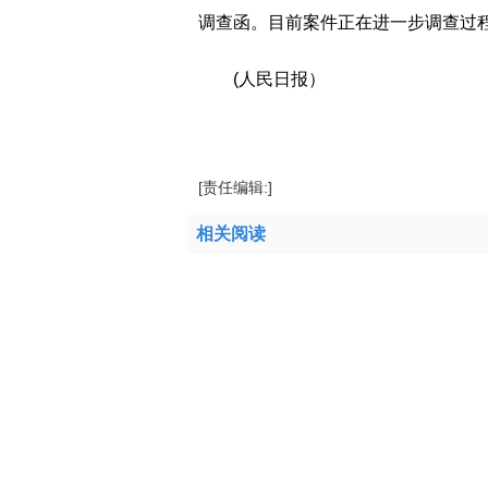
调查函。目前案件正在进一步调查过
(人民日报）
标签：
生产企业
立案调查
宏信超市
股份
[责任编辑:]
相关阅读