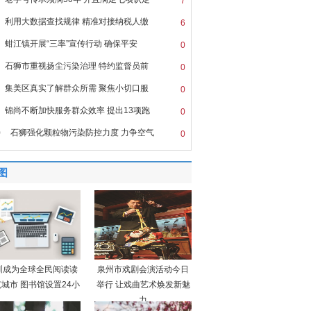
7
利用大数据查找规律 精准对接纳税人缴
6
蚶江镇开展“三率”宣传行动 确保平安
0
石狮市重视扬尘污染治理 特约监督员前
0
集美区真实了解群众所需 聚焦小切口服
0
锦尚不断加快服务群众效率 提出13项跑
0
0
石狮强化颗粒物污染防控力度 力争空气
0
图
圳成为全球全民阅读读
泉州市戏剧会演活动今日
城市 图书馆设置24小
举行 让戏曲艺术焕发新魅
力