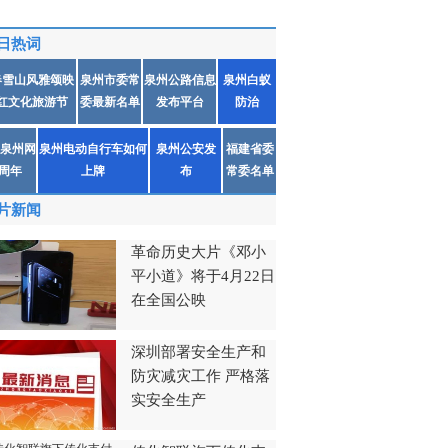
日热词
春雪山风雅颂映
泉州市委常
泉州公路信息
泉州白蚁
红文化旅游节
委最新名单
发布平台
防治
泉州网
泉州电动自行车如何
泉州公安发
福建省委
1周年
上牌
布
常委名单
片新闻
革命历史大片《邓小
平小道》将于4月22日
在全国公映
深圳部署安全生产和
防灾减灾工作 严格落
实安全生产