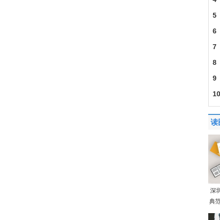
5
6
7
8
9
1
读
深
典范