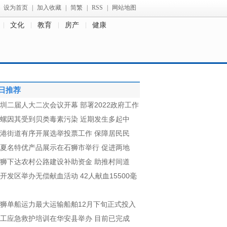
设为首页
|
加入收藏
|
简繁
|
RSS
|
网站地图
文化
教育
房产
健康
日推荐
圳二届人大二次会议开幕 部署2022政府工作
螺因其受到贝类毒素污染 近期发生多起中
港街道有序开展选举投票工作 保障居民民
夏名特优产品展示在石狮市举行 促进两地
狮下达农村公路建设补助资金 助推村间道
开发区举办无偿献血活动 42人献血15500毫
狮单船运力最大运输船舶12月下旬正式投入
工应急救护培训在华安县举办 目前已完成