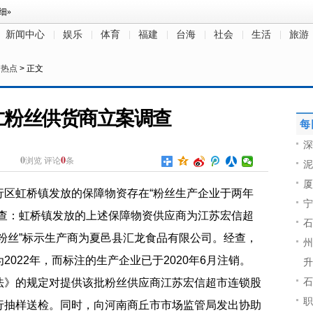
新闻中心
娱乐
体育
福建
台海
社会
生活
旅游
>
热点
> 正文
仁粉丝供货商立案调查
每
深
0
0
浏览
评论
条
泥
厦
行区虹桥镇发放的保障物资存在“粉丝生产企业于两年
宁
核查：虹桥镇发放的上述保障物资供应商为江苏宏信超
石
粉丝”标示生产商为夏邑县汇龙食品有限公司。经查，
州
022年，而标注的生产企业已于2020年6月注销。
升
石
法》的规定对提供该批粉丝供应商江苏宏信超市连锁股
职
行抽样送检。同时，向河南商丘市市场监管局发出协助