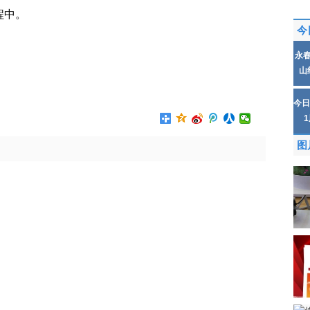
程中。
今
永
山
有限公司
生产日期
今日
图