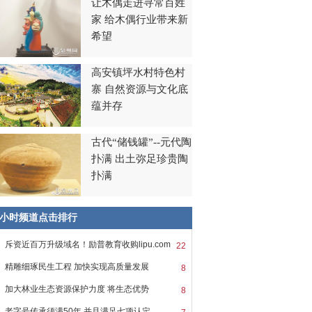
让木偶走进寻常百姓
家 给木偶行业带来新
希望
高安镇坪水村特色村
寨 自然资源与文化底
蕴并存
古代“储钱罐”--元代陶
扑满 出土弥足珍贵陶
扑满
8小时频道点击排行
斥资近百万升级域名！励普教育收购lipu.com
22
精雕细琢民生工程 加快实现高质量发展
8
加大林业生态资源保护力度 将生态优势
8
老字号传承须满50年 并且满足七项认定