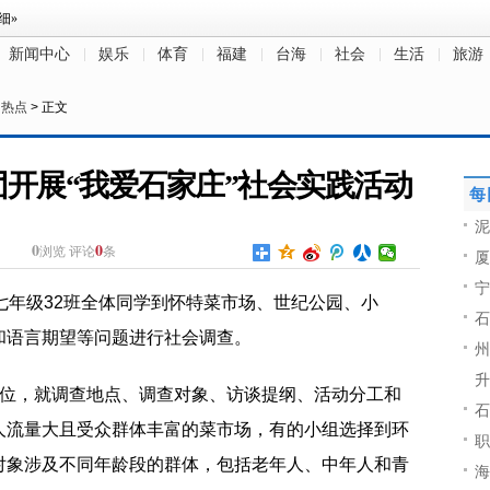
新闻中心
娱乐
体育
福建
台海
社会
生活
旅游
>
热点
> 正文
开展“我爱石家庄”社会实践活动
每
泥
0
0
浏览
评论
条
厦
宁
七年级32班全体同学到怀特菜市场、世纪公园、小
石
和语言期望等问题进行社会调查。
州
升
单位，就调查地点、调查对象、访谈提纲、活动分工和
石
人流量大且受众群体丰富的菜市场，有的小组选择到环
职
对象涉及不同年龄段的群体，包括老年人、中年人和青
海