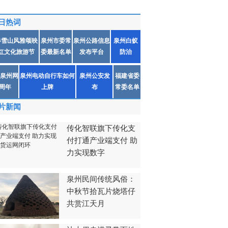
日热词
春雪山风雅颂映
泉州市委常
泉州公路信息
泉州白蚁
红文化旅游节
委最新名单
发布平台
防治
泉州网
泉州电动自行车如何
泉州公安发
福建省委
1周年
上牌
布
常委名单
片新闻
传化智联旗下传化支
付打通产业端支付 助
力实现数字
泉州民间传统风俗：
中秋节拾瓦片烧塔仔
共赏江天月