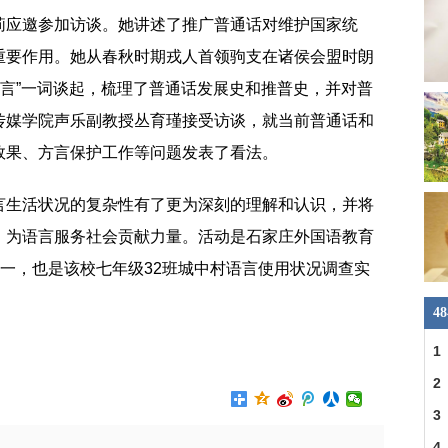
莉应邀参加访谈。她讲述了推广普通话对维护国家统
重要作用。她从春秋时期戎人首领驹支在诸侯会盟时朗
雅言”一词谈起，梳理了普通话发展史和推普史，并对普
传媒学院声乐副教授丛育瑾接受访谈，就当前普通话和
效果、方言保护工作等问题发表了看法。
言生活状况的复杂性有了更为深刻的理解和认识，并将
，为语言服务社会贡献力量。活动是石家庄外国语教育
之一，也是该校七年级32班城中村语言使用状况调查实
4
河北传媒学院
访谈提纲
1
2
3
4