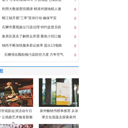
7
利用大数据查找规律 精准对接纳税人缴
6
蚶江镇开展“三率”宣传行动 确保平安
0
石狮市重视扬尘污染治理 特约监督员前
0
集美区真实了解群众所需 聚焦小切口服
0
锦尚不断加快服务群众效率 提出13项跑
0
0
石狮强化颗粒物污染防控力度 力争空气
0
图
州市戏剧会演活动今日
泉州畅销书榜单推荐 从浓
行 让戏曲艺术焕发新魅
厚文化底蕴去探索泉州
力