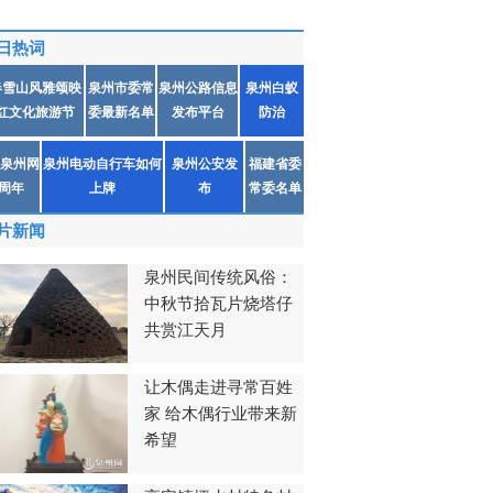
日热词
春雪山风雅颂映
泉州市委常
泉州公路信息
泉州白蚁
红文化旅游节
委最新名单
发布平台
防治
泉州网
泉州电动自行车如何
泉州公安发
福建省委
1周年
上牌
布
常委名单
片新闻
泉州民间传统风俗：
中秋节拾瓦片烧塔仔
共赏江天月
让木偶走进寻常百姓
家 给木偶行业带来新
希望