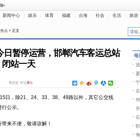
新闻中心
娱乐
体育
福建
台海
社会
生活
旅游
>
热点
> 正文
今日暂停运营，邯郸汽车客运总站
每
闭站一天
泥
厦
0
0
宁
浏览
评论
条
石
5日，除21、24、33、38、49路以外，其它公交线
州
进行公示。
升
石
行带来不便，敬请谅解！
职
海