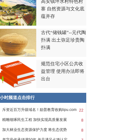
高安镇坪水村特色村
寨 自然资源与文化底
蕴并存
古代“储钱罐”--元代陶
扑满 出土弥足珍贵陶
扑满
规范住宅小区公共收
益管理 使用办法即将
出台
8小时频道点击排行
斥资近百万升级域名！励普教育收购lipu.com
22
精雕细琢民生工程 加快实现高质量发展
8
加大林业生态资源保护力度 将生态优势
8
老字号传承须满50年 并且满足七项认定