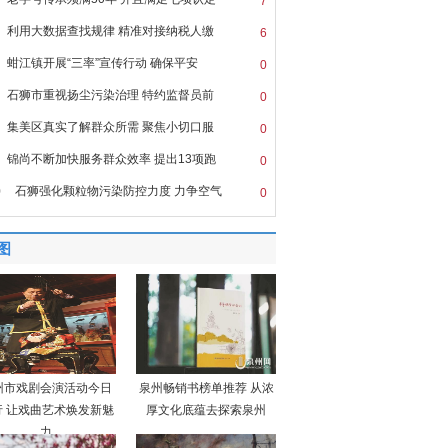
7
利用大数据查找规律 精准对接纳税人缴
6
蚶江镇开展“三率”宣传行动 确保平安
0
石狮市重视扬尘污染治理 特约监督员前
0
集美区真实了解群众所需 聚焦小切口服
0
锦尚不断加快服务群众效率 提出13项跑
0
0
石狮强化颗粒物污染防控力度 力争空气
0
图
州市戏剧会演活动今日
泉州畅销书榜单推荐 从浓
行 让戏曲艺术焕发新魅
厚文化底蕴去探索泉州
力