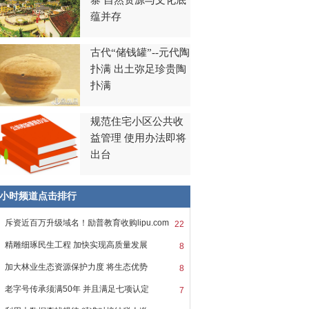
寨 自然资源与文化底
蕴并存
古代“储钱罐”--元代陶
扑满 出土弥足珍贵陶
扑满
规范住宅小区公共收
益管理 使用办法即将
出台
8小时频道点击排行
斥资近百万升级域名！励普教育收购lipu.com
22
精雕细琢民生工程 加快实现高质量发展
8
加大林业生态资源保护力度 将生态优势
8
老字号传承须满50年 并且满足七项认定
7