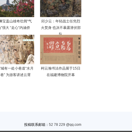
狮宝盖山雄奇壮阔“气
邱少云：年轻战士任凭烈
”强大 “走心”内涵侨
火焚身 也决不暴露潜伏部
队
霄城有一处小巷道“水月
柯云瀚书法作品展于15日
巷” 为游客讲述云霄
在福建博物院开幕
投稿联系邮箱：
52 78 229 @qq.com