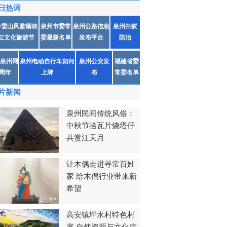
日热词
春雪山风雅颂映
泉州市委常
泉州公路信息
泉州白蚁
红文化旅游节
委最新名单
发布平台
防治
泉州网
泉州电动自行车如何
泉州公安发
福建省委
1周年
上牌
布
常委名单
片新闻
泉州民间传统风俗：
中秋节拾瓦片烧塔仔
共赏江天月
让木偶走进寻常百姓
家 给木偶行业带来新
希望
高安镇坪水村特色村