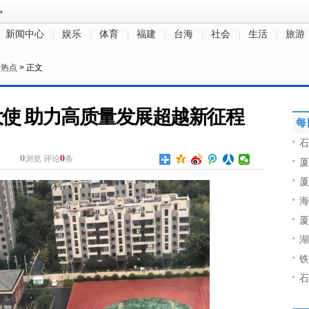
新闻中心
娱乐
体育
福建
台海
社会
生活
旅游
>
热点
> 正文
使 助力高质量发展超越新征程
每
石
0
0
浏览
评论
条
厦
厦
海
厦
湖
铁
石