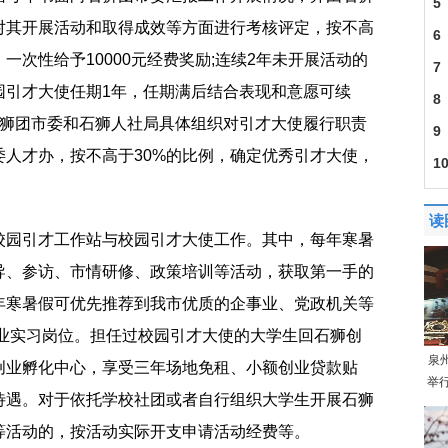
5
对其开展活动和取得成效等方面进行考核评定，按不高
6
一次性给予10000元经费奖励;连续2年未开展活动的
7
园引才大使任期1年，任期满后结合表现和意愿可续
8
石狮团市委和石狮人社局具体组织对引才大使履行职责
9
人才办，按不高于30%的比例，确定优秀引才大使，
1
读
校园引才工作站与校园引才大使工作。其中，每年寒暑
导、参访、市情研修、政策培训等活动，获取第一手的
年寒暑假可优先推荐到我市优质的企事业、党政机关等
毕业实习岗位。担任过校园引才大使的大学生回石狮创
泉
创业孵化中心，享受三年场地免租、小额创业贷款贴
举
待遇。对于依托学校社团或者自行组织大学生开展石狮
等活动的，按活动实际开支申请活动经费等。