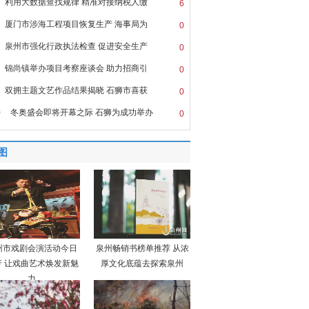
利用大数据查找规律 精准对接纳税人缴
6
厦门市涉海工程项目恢复生产 海事局为
0
泉州市强化行政执法检查 促进安全生产
0
锦尚镇举办项目考察座谈会 助力招商引
0
双拥主题文艺作品结果揭晓 石狮市喜获
0
0
冬奥盛会即将开幕之际 石狮为成功举办
0
图
州市戏剧会演活动今日
泉州畅销书榜单推荐 从浓
行 让戏曲艺术焕发新魅
厚文化底蕴去探索泉州
力