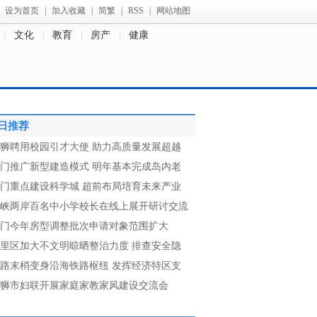
设为首页
|
加入收藏
|
简繁
|
RSS
|
网站地图
文化
教育
房产
健康
日推荐
狮聘用校园引才大使 助力高质量发展超越
门推广新型建造模式 明年基本完成岛内老
门重点建设科学城 超前布局培育未来产业
峡两岸百名中小学校长在线上展开研讨交流
门今年房型调整批次申请对象范围扩大
里区加大不文明晾晒整治力度 排查安全隐
路末梢变身沿海铁路枢纽 发挥经济特区支
狮市妇联开展家庭家教家风建设交流会