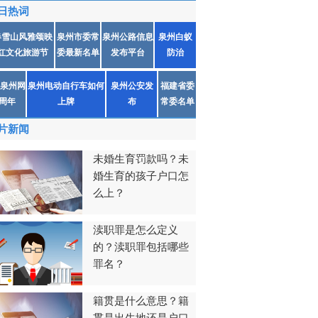
日热词
春雪山风雅颂映
泉州市委常
泉州公路信息
泉州白蚁
红文化旅游节
委最新名单
发布平台
防治
泉州网
泉州电动自行车如何
泉州公安发
福建省委
1周年
上牌
布
常委名单
片新闻
未婚生育罚款吗？未
婚生育的孩子户口怎
么上？
渎职罪是怎么定义
的？渎职罪包括哪些
罪名？
籍贯是什么意思？籍