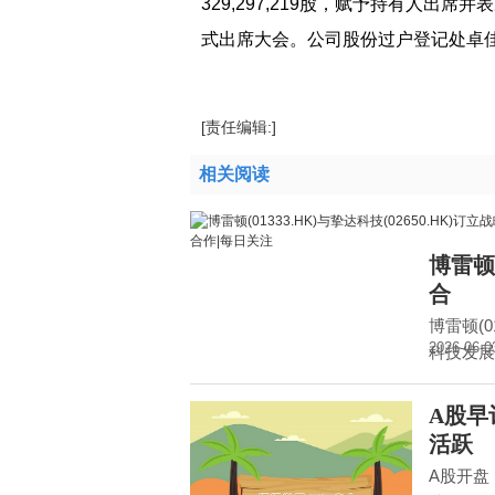
329,297,219股，赋予持有人
式出席大会。公司股份过户登记处卓
标签：
财经频道
财经资讯
[责任编辑:]
相关阅读
博雷顿(
合
博雷顿(0
2026-06-0
科技发展
A股早
活跃
A股开盘