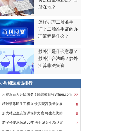
贯是出生地还是户口
所在地？
怎样办理二胎准生
证？二胎准生证的办
理流程是什么？
炒外汇是什么意思？
炒外汇合法吗？炒外
汇算非法集资
8小时频道点击排行
斥资近百万升级域名！励普教育收购lipu.com
22
精雕细琢民生工程 加快实现高质量发展
8
加大林业生态资源保护力度 将生态优势
8
老字号传承须满50年 并且满足七项认定
7