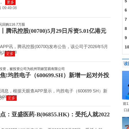
5
%，
更多
1 09:49:08
6
7
8
腾讯控股(00700)5月29日斥资5.01亿港元
9
APP讯，腾讯控股(00700)发布公告，该公司于2026年5月
1
9 18:58:08
5
更多
读
焦!均胜电子（600699.SH）新增一起对外投
消息，根据天眼查APP显示，均胜电子（600699 SH）新
9 06:01:31
外
更多
前
口
：亚盛医药-B(06855.HK)：受托人就2022