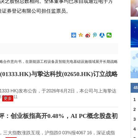
出席并表决之股份总数相同。全体董事均已亲自或通过电子方
佳证券登记有限公司担任监票员。
01333.HK)与挚达科技(02650.HK)订立战略
4
1333 HK)发布公告，于2026年6月2日，本公司与上海挚达
3 06:07:11
更多
1
2
评：创业板指高开0.48%，AI PC概念股盘初
3
4
，三大指数涨跌互现，沪指跌0 03%报4067 16，深证成指