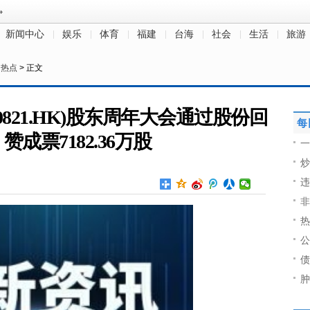
新闻中心
娱乐
体育
福建
台海
社会
生活
旅游
>
热点
> 正文
821.HK)股东周年大会通过股份回
每
成票7182.36万股
一
炒
违
非
热
公
债
肿