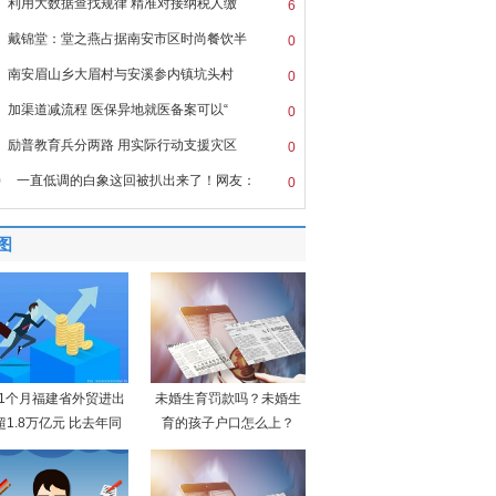
利用大数据查找规律 精准对接纳税人缴
6
戴锦堂：堂之燕占据南安市区时尚餐饮半
0
南安眉山乡大眉村与安溪参内镇坑头村
0
加渠道减流程 医保异地就医备案可以“
0
励普教育兵分两路 用实际行动支援灾区
0
0
一直低调的白象这回被扒出来了！网友：
0
图
11个月福建省外贸进出
未婚生育罚款吗？未婚生
超1.8万亿元 比去年同
育的孩子户口怎么上？