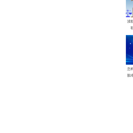
渎
怎
胎