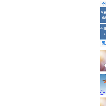
今
永
山
今日
图