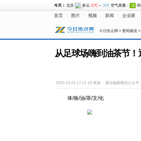
首页
图片
视频
新闻
企业家
今日热点网
>
要闻频道
从足球场嗨到油茶节！
2025-12-01 17:21:19
来源：
通达融媒微信公众号
体/验/油/茶/文/化