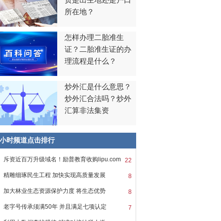
贯是出生地还是户口
所在地？
怎样办理二胎准生
证？二胎准生证的办
理流程是什么？
炒外汇是什么意思？
炒外汇合法吗？炒外
汇算非法集资
8小时频道点击排行
斥资近百万升级域名！励普教育收购lipu.com
22
精雕细琢民生工程 加快实现高质量发展
8
加大林业生态资源保护力度 将生态优势
8
老字号传承须满50年 并且满足七项认定
7