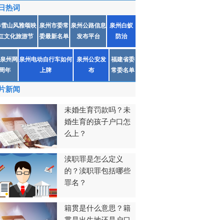
日热词
春雪山风雅颂映
泉州市委常
泉州公路信息
泉州白蚁
红文化旅游节
委最新名单
发布平台
防治
泉州网
泉州电动自行车如何
泉州公安发
福建省委
1周年
上牌
布
常委名单
片新闻
未婚生育罚款吗？未
婚生育的孩子户口怎
么上？
渎职罪是怎么定义
的？渎职罪包括哪些
罪名？
籍贯是什么意思？籍