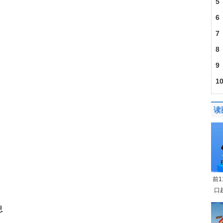
5
6
7
8
9
1
读
前
口
息