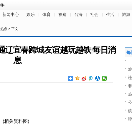
新闻中心
娱乐
体育
福建
台海
社会
生活
旅游
>
热点
> 正文
通辽宜春跨城友谊越玩越铁|每日消
每
息
一
炒
违
非
热
公
债
肿
(相关资料图)