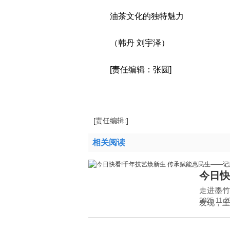
油茶文化的独特魅力
（韩丹 刘宇泽）
[责任编辑：张圆]
标签：
股票频道
24小时直播
[责任编辑:]
相关阅读
今日快
走进墨竹
2025-11-2
发现，里