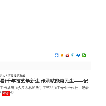
看!千年技艺焕新生 传承赋能惠民生——记
工卡县唐加乡罗杰林民族手工艺品加工专业合作社，记者
9 10:19:43
更多