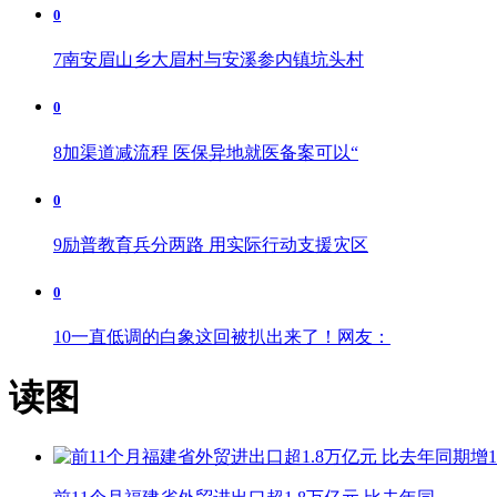
0
7
南安眉山乡大眉村与安溪参内镇坑头村
0
8
加渠道减流程 医保异地就医备案可以“
0
9
励普教育兵分两路 用实际行动支援灾区
0
10
一直低调的白象这回被扒出来了！网友：
读图