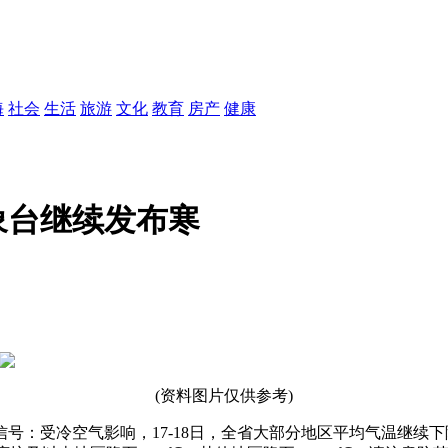
海
社会
生活
旅游
文化
教育
房产
健康
象台继续发布寒
(资料图片仅供参考)
警信号：受冷空气影响，17-18日，全省大部分地区平均气温继续下降6