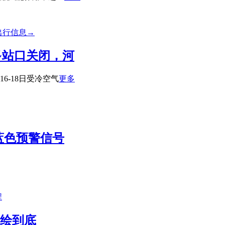
多站口关闭，河
6-18日受冷空气
更多
蓝色预警信号
图绘到底