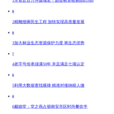
1
斥资近百万升级域名！励普教育收购lipu.com
8
2
精雕细琢民生工程 加快实现高质量发展
8
3
加大林业生态资源保护力度 将生态优势
7
4
老字号传承须满50年 并且满足七项认定
6
5
利用大数据查找规律 精准对接纳税人缴
0
6
戴锦堂：堂之燕占据南安市区时尚餐饮半