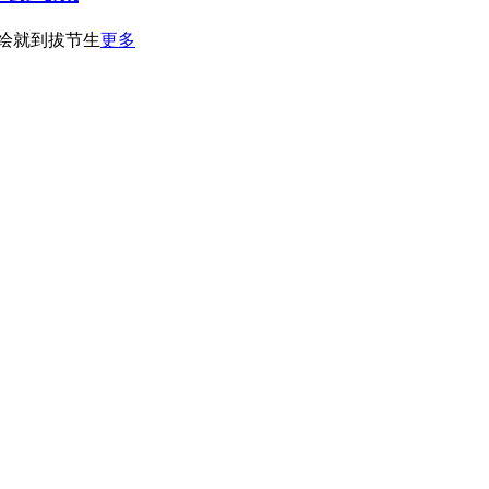
图绘就到拔节生
更多