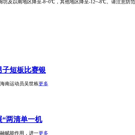
坊及以南地区降至-8~0℃，其他地区降至-12~-8℃。请注意防
男子短板比赛银
海南运动员吴世栋
更多
“两清单一机
融赋能作用，进一
更多