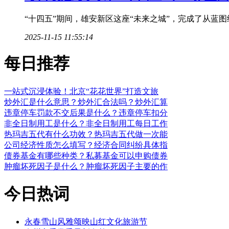
“十四五”期间，雄安新区这座“未来之城”，完成了从蓝
2025-11-15 11:55:14
每日推荐
一站式沉浸体验！北京“花花世界”打造文旅
炒外汇是什么意思？炒外汇合法吗？炒外汇算
违章停车罚款不交后果是什么？违章停车扣分
非全日制用工是什么？非全日制用工每日工作
热玛吉五代有什么功效？热玛吉五代做一次能
公司经济性质怎么填写？经济合同纠纷具体指
债券基金有哪些种类？私募基金可以申购债券
肿瘤坏死因子是什么？肿瘤坏死因子主要的作
今日热词
永春雪山风雅颂映山红文化旅游节