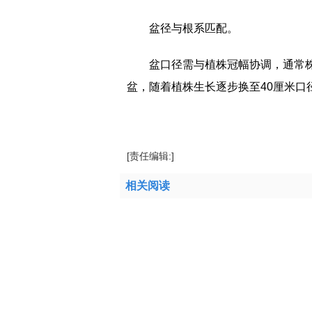
‌盆径与根系匹配‌。
盆口径需与植株冠幅协调，通常株
盆，随着植株生长逐步换至40厘米口径。
标签：
欧李适合什么地方种植
欧李盆栽用
[责任编辑:]
相关阅读