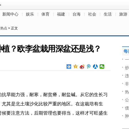
新闻中心
娱乐
体育
福建
台海
社会
生活
旅游
>
热点
> 正文
种植？欧李盆栽用深盆还是浅？
每
一
炒
违
非
热
的抗旱能力强，耐寒，耐贫瘠，耐盐碱。从它的生长习
公
，尤其是北土壤沙化比较严重的地区。在这栽培有生
债
时候要注意方法，后期管理也要得当，这样才可旺盛生
肿