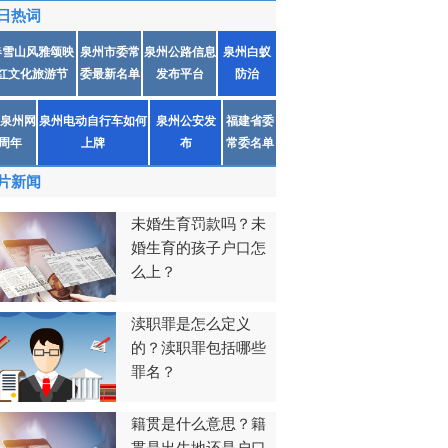
日热词
春雪山风雅颂映
泉州市委常
泉州公路信息
泉州白蚁
红文化旅游节
委最新名单
发布平台
防治
泉州网
泉州电动自行车如何
泉州公安发
福建省委
1周年
上牌
布
常委名单
片新闻
未婚生育罚款吗？未
婚生育的孩子户口怎
么上？
渎职罪是怎么定义
的？渎职罪包括哪些
罪名？
籍贯是什么意思？籍