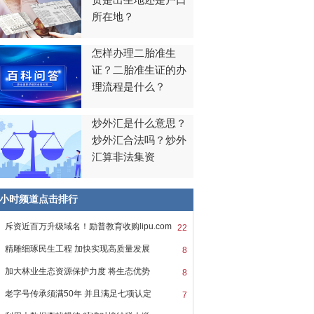
贯是出生地还是户口
所在地？
怎样办理二胎准生
证？二胎准生证的办
理流程是什么？
炒外汇是什么意思？
炒外汇合法吗？炒外
汇算非法集资
8小时频道点击排行
斥资近百万升级域名！励普教育收购lipu.com
22
精雕细琢民生工程 加快实现高质量发展
8
加大林业生态资源保护力度 将生态优势
8
老字号传承须满50年 并且满足七项认定
7