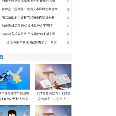
利用大数据查找规律 精准对接纳税人缴
6
戴锦堂：堂之燕占据南安市区时尚餐饮半
0
南安眉山乡大眉村与安溪参内镇坑头村
0
加渠道减流程 医保异地就医备案可以“
0
励普教育兵分两路 用实际行动支援灾区
0
0
一直低调的白象这回被扒出来了！网友：
0
图
11个月福建省外贸进出
未婚生育罚款吗？未婚生
超1.8万亿元 比去年同
育的孩子户口怎么上？