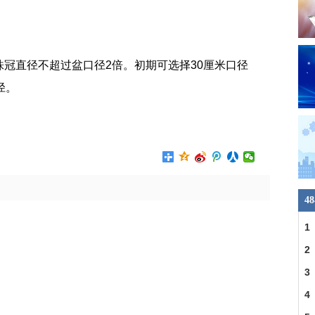
冠直径不超过盆口径2倍。初期可选择30厘米口径
‌‌
深盆还是浅
4
1
2
3
4