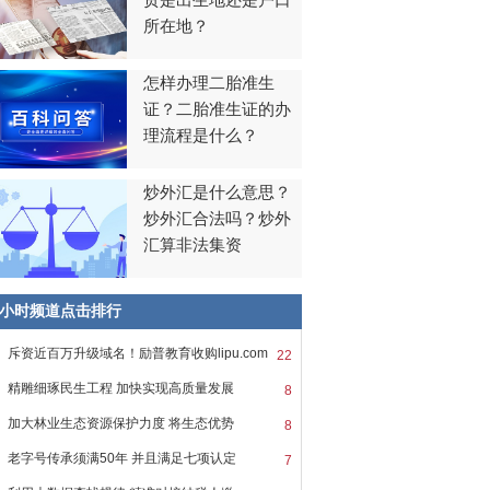
贯是出生地还是户口
所在地？
怎样办理二胎准生
证？二胎准生证的办
理流程是什么？
炒外汇是什么意思？
炒外汇合法吗？炒外
汇算非法集资
8小时频道点击排行
斥资近百万升级域名！励普教育收购lipu.com
22
精雕细琢民生工程 加快实现高质量发展
8
加大林业生态资源保护力度 将生态优势
8
老字号传承须满50年 并且满足七项认定
7