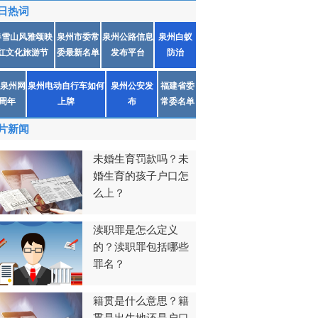
日热词
春雪山风雅颂映
泉州市委常
泉州公路信息
泉州白蚁
红文化旅游节
委最新名单
发布平台
防治
泉州网
泉州电动自行车如何
泉州公安发
福建省委
1周年
上牌
布
常委名单
片新闻
未婚生育罚款吗？未
婚生育的孩子户口怎
么上？
渎职罪是怎么定义
的？渎职罪包括哪些
罪名？
籍贯是什么意思？籍