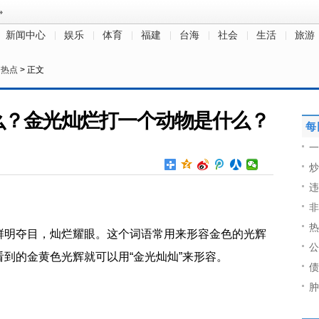
新闻中心
娱乐
体育
福建
台海
社会
生活
旅游
>
热点
> 正文
么？金光灿烂打一个动物是什么？
每
一
炒
违
非
热
辉鲜明夺目，灿烂耀眼‌。这个词语常用来形容金色的光辉
公
到的金黄色光辉就可以用“金光灿灿”来形容‌。
债
肿