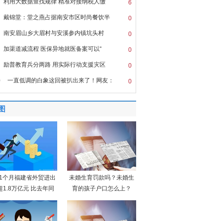
利用大数据查找规律 精准对接纳税人缴
6
戴锦堂：堂之燕占据南安市区时尚餐饮半
0
南安眉山乡大眉村与安溪参内镇坑头村
0
加渠道减流程 医保异地就医备案可以“
0
励普教育兵分两路 用实际行动支援灾区
0
0
一直低调的白象这回被扒出来了！网友：
0
图
11个月福建省外贸进出
未婚生育罚款吗？未婚生
超1.8万亿元 比去年同
育的孩子户口怎么上？