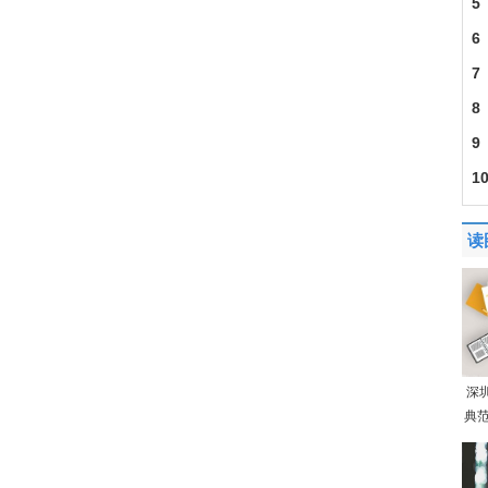
5
6
7
8
9
1
读
深
典范