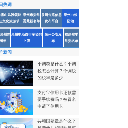
日热词
春雪山风雅颂映
泉州市委常
泉州公路信息
泉州白蚁
红文化旅游节
委最新名单
发布平台
防治
泉州网
泉州电动自行车如何
泉州公安发
福建省委
1周年
上牌
布
常委名单
片新闻
个调税是什么？个调
税怎么计算？个调税
的税率是多少
支付宝信用卡还款需
要手续费吗？被冒名
申请了信用卡
共和国勋章是什么？