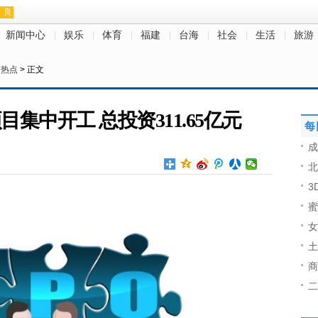
新闻中心
娱乐
体育
福建
台海
社会
生活
旅游
>
热点
> 正文
目集中开工 总投资311.65亿元
每
成
北
3
蜜
女
土
商
二