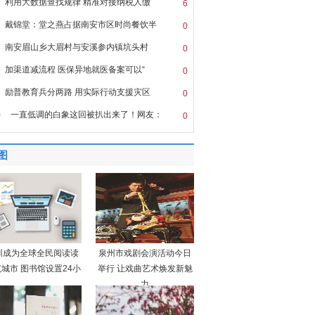
利用大数据查找规律 精准对接纳税人缴
6
戴锦堂：堂之燕占据南安市区时尚餐饮半
0
南安眉山乡大眉村与安溪参内镇坑头村
0
加渠道减流程 医保异地就医备案可以“
0
励普教育兵分两路 用实际行动支援灾区
0
0
一直低调的白象这回被扒出来了！网友：
0
图
圳成为全球全民阅读读
泉州市戏剧会演活动今日
城市 图书馆设置24小
举行 让戏曲艺术焕发新魅
力