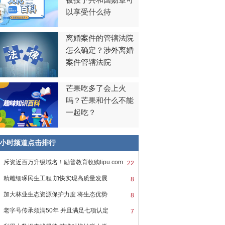
被授予共和国勋章可
以享受什么待
离婚案件的管辖法院
怎么确定？涉外离婚
案件管辖法院
芒果吃多了会上火
吗？芒果和什么不能
一起吃？
8小时频道点击排行
斥资近百万升级域名！励普教育收购lipu.com
22
精雕细琢民生工程 加快实现高质量发展
8
加大林业生态资源保护力度 将生态优势
8
老字号传承须满50年 并且满足七项认定
7