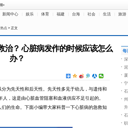
新闻中心
娱乐
体育
福建
台海
社会
生活
旅游
>
热点
> 正文
救治？ 心脏病发作的时候应该怎么
每
办？
深
泥
厦
宁
以分为先天性和后天性。先天性多见于幼儿，与遗传和
石
老年人，这是由心脏血管阻塞和血液供应不足引起的。
州
人们的生命。下面小编带大家科普一下心脏病的急救知
升
石
职