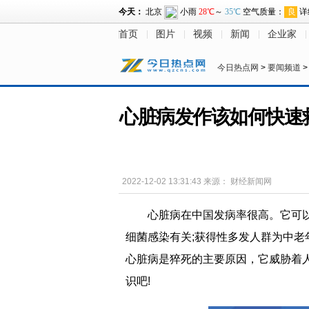
首页
图片
视频
新闻
企业家
今日热点网
>
要闻频道
心脏病发作该如何快速
2022-12-02 13:31:43
来源：
财经新闻网
心脏病在中国发病率很高。它可
细菌感染有关;获得性多发人群为中
心脏病是猝死的主要原因，它威胁着
识吧!