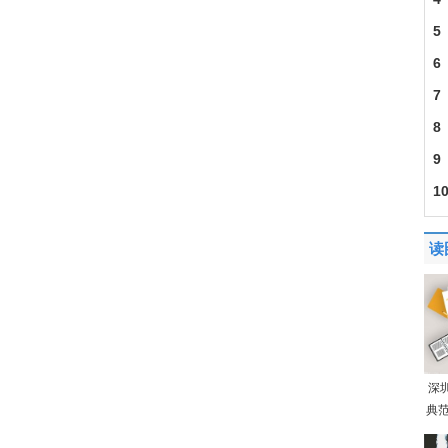
5
6
7
8
9
1
读
深
典范