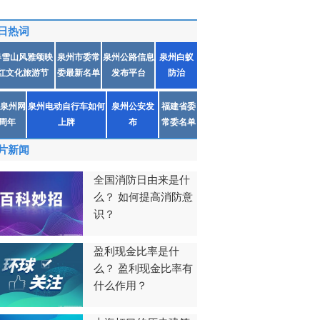
日热词
春雪山风雅颂映
泉州市委常
泉州公路信息
泉州白蚁
红文化旅游节
委最新名单
发布平台
防治
泉州网
泉州电动自行车如何
泉州公安发
福建省委
1周年
上牌
布
常委名单
片新闻
全国消防日由来是什
么？ 如何提高消防意
识？
盈利现金比率是什
么？ 盈利现金比率有
什么作用？