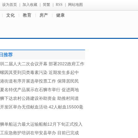
设为首页
|
加入收藏
|
简繁
|
RSS
|
网站地图
文化
教育
房产
健康
日推荐
圳二届人大二次会议开幕 部署2022政府工作
螺因其受到贝类毒素污染 近期发生多起中
港街道有序开展选举投票工作 保障居民民
夏名特优产品展示在石狮市举行 促进两地
狮下达农村公路建设补助资金 助推村间道
开发区举办无偿献血活动 42人献血15500毫
狮单船运力最大运输船舶12月下旬正式投入
工应急救护培训在华安县举办 目前已完成