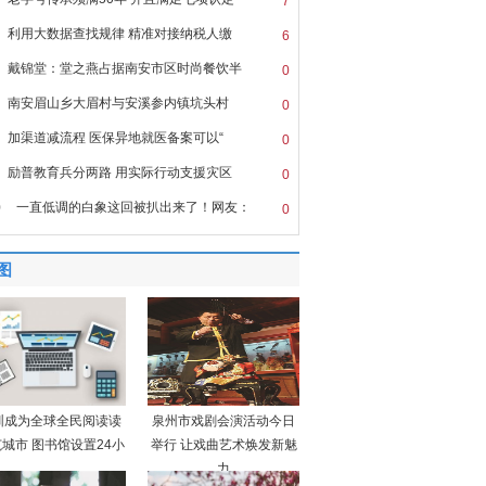
7
利用大数据查找规律 精准对接纳税人缴
6
戴锦堂：堂之燕占据南安市区时尚餐饮半
0
南安眉山乡大眉村与安溪参内镇坑头村
0
加渠道减流程 医保异地就医备案可以“
0
励普教育兵分两路 用实际行动支援灾区
0
0
一直低调的白象这回被扒出来了！网友：
0
图
圳成为全球全民阅读读
泉州市戏剧会演活动今日
城市 图书馆设置24小
举行 让戏曲艺术焕发新魅
力