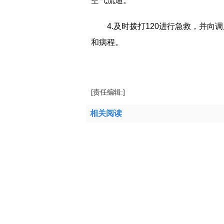
空气流通。
4.及时拨打120进行急救，并
和病程。
标签：
心脏病发作自救
新冠有没有后遗症
[责任编辑:]
相关阅读