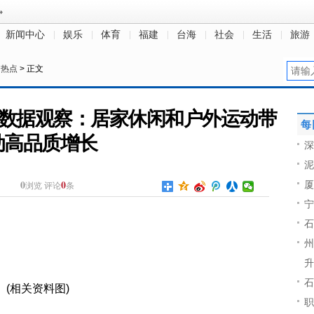
新闻中心
娱乐
体育
福建
台海
社会
生活
旅游
>
热点
> 正文
费数据观察：居家休闲和户外运动带
每
动高品质增长
深
泥
0
0
厦
浏览
评论
条
宁
石
州
升
石
(相关资料图)
职