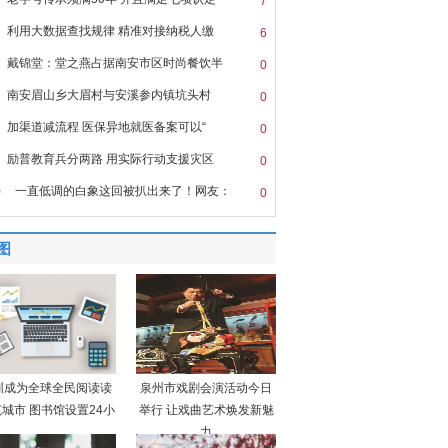
7
利用大数据查找规律 精准对接纳税人缴
6
戴锦堂：堂之燕占据南安市区时尚餐饮半
0
南安眉山乡大眉村与安溪参内镇坑头村
0
加渠道减流程 医保异地就医备案可以“
0
励普教育兵分两路 用实际行动支援灾区
0
0
一直低调的白象这回被扒出来了！网友：
0
图
圳成为全球全民阅读读
泉州市戏剧会演活动今日
城市 图书馆设置24小
举行 让戏曲艺术焕发新魅
力