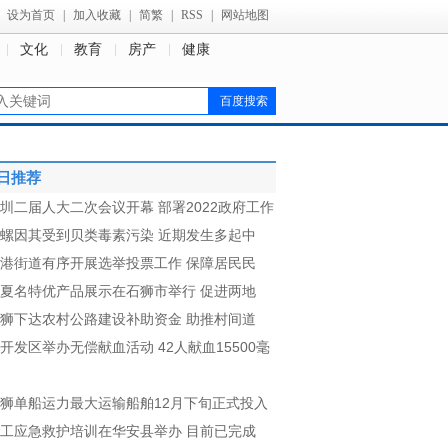
设为首页
|
加入收藏
|
简繁
|
RSS
|
网站地图
文化
教育
房产
健康
日推荐
圳二届人大二次会议开幕 部署2022政府工作
螺因其受到贝类毒素污染 近期发生多起中
港街道有序开展选举投票工作 保障居民民
夏名特优产品展示在石狮市举行 促进两地
狮下达农村公路建设补助资金 助推村间道
开发区举办无偿献血活动 42人献血15500毫
狮单船运力最大运输船舶12月下旬正式投入
工应急救护培训在华安县举办 目前已完成