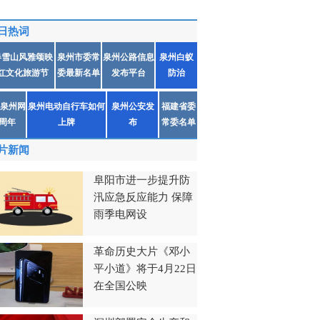
日热词
春雪山风雅颂映
泉州市委常
泉州公路信息
泉州白蚁
红文化旅游节
委最新名单
发布平台
防治
泉州网
泉州电动自行车如何
泉州公安发
福建省委
1周年
上牌
布
常委名单
片新闻
阜阳市进一步提升防
汛应急反应能力 保障
雨季电网设
革命历史大片《邓小
平小道》将于4月22日
在全国公映