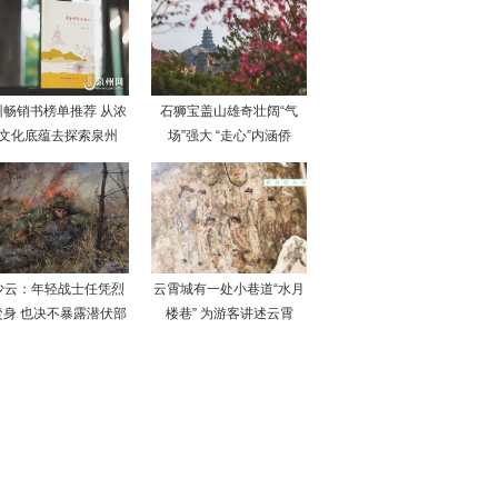
州畅销书榜单推荐 从浓
石狮宝盖山雄奇壮阔“气
文化底蕴去探索泉州
场”强大 “走心”内涵侨
少云：年轻战士任凭烈
云霄城有一处小巷道“水月
焚身 也决不暴露潜伏部
楼巷” 为游客讲述云霄
队