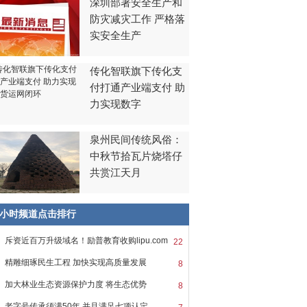
深圳部署安全生产和
防灾减灾工作 严格落
实安全生产
传化智联旗下传化支
付打通产业端支付 助
力实现数字
泉州民间传统风俗：
中秋节拾瓦片烧塔仔
共赏江天月
8小时频道点击排行
斥资近百万升级域名！励普教育收购lipu.com
22
精雕细琢民生工程 加快实现高质量发展
8
加大林业生态资源保护力度 将生态优势
8
老字号传承须满50年 并且满足七项认定