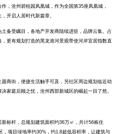
力作，沧州碧桂园凤凰城，作为全国第35座凤凰城，
生，开启人居时代新篇章。
热土备受瞩目，各地产开发商陆续进驻，品牌云集。占
络，更有规划打造的黑龙港河景观带使河岸宜居指数直
主题商街，便捷生活触手可及，另社区周边规划临近幼
解决家庭后顾之忧，沧州西部新城区的崛起一目了然。
新标杆，总规划建筑面积约36万㎡，共计56栋住
区，项目绿地率约30%，约1.8超低容积率，让建筑与