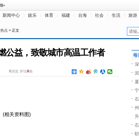
新闻中心
娱乐
体育
福建
台海
社会
生活
旅游
>
热点
> 正文
燃公益，致敬城市高温工作者
每
深
0
0
浏览
评论
条
泥
厦
宁
石
州
(相关资料图)
升
石
职