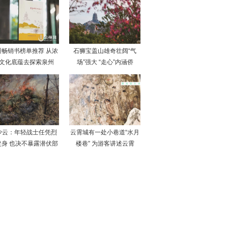
州畅销书榜单推荐 从浓
石狮宝盖山雄奇壮阔“气
文化底蕴去探索泉州
场”强大 “走心”内涵侨
少云：年轻战士任凭烈
云霄城有一处小巷道“水月
焚身 也决不暴露潜伏部
楼巷” 为游客讲述云霄
队