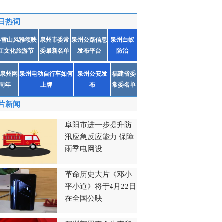
日热词
春雪山风雅颂映
泉州市委常
泉州公路信息
泉州白蚁
红文化旅游节
委最新名单
发布平台
防治
泉州网
泉州电动自行车如何
泉州公安发
福建省委
1周年
上牌
布
常委名单
片新闻
阜阳市进一步提升防
汛应急反应能力 保障
雨季电网设
革命历史大片《邓小
平小道》将于4月22日
在全国公映