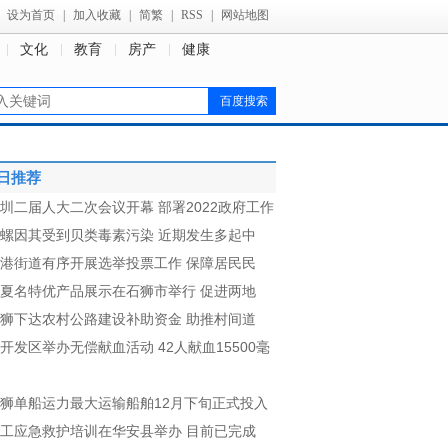
设为首页
|
加入收藏
|
简繁
|
RSS
|
网站地图
文化
教育
房产
健康
日推荐
圳二届人大二次会议开幕 部署2022政府工作
螺因其受到贝类毒素污染 近期发生多起中
港街道有序开展选举投票工作 保障居民民
夏名特优产品展示在石狮市举行 促进两地
狮下达农村公路建设补助资金 助推村间道
开发区举办无偿献血活动 42人献血15500毫
狮单船运力最大运输船舶12月下旬正式投入
工应急救护培训在华安县举办 目前已完成