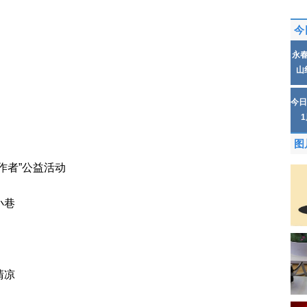
今
永
山
今日
图
作者”公益活动
小巷
清凉