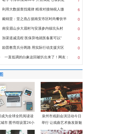
7
利用大数据查找规律 精准对接纳税人缴
6
戴锦堂：堂之燕占据南安市区时尚餐饮半
0
南安眉山乡大眉村与安溪参内镇坑头村
0
加渠道减流程 医保异地就医备案可以“
0
励普教育兵分两路 用实际行动支援灾区
0
0
一直低调的白象这回被扒出来了！网友：
0
图
圳成为全球全民阅读读
泉州市戏剧会演活动今日
城市 图书馆设置24小
举行 让戏曲艺术焕发新魅
力