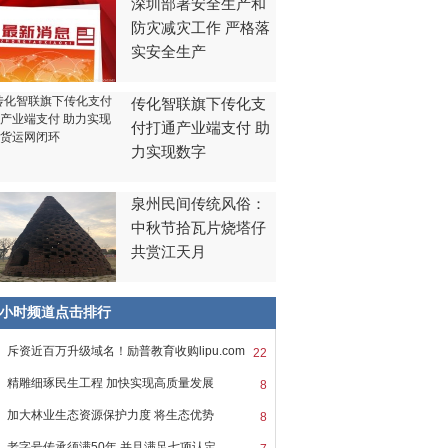
深圳部署安全生产和
防灾减灾工作 严格落
实安全生产
传化智联旗下传化支
付打通产业端支付 助
力实现数字
泉州民间传统风俗：
中秋节拾瓦片烧塔仔
共赏江天月
8小时频道点击排行
斥资近百万升级域名！励普教育收购lipu.com
22
精雕细琢民生工程 加快实现高质量发展
8
加大林业生态资源保护力度 将生态优势
8
老字号传承须满50年 并且满足七项认定