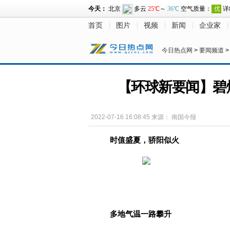
首页
图片
视频
新闻
企业家
今日热点网
>
要闻频道
【环球新要闻】碧
2022-07-16 16:08:45
来源：
南国今报
时值盛夏，骄阳似火
多地气温一路攀升