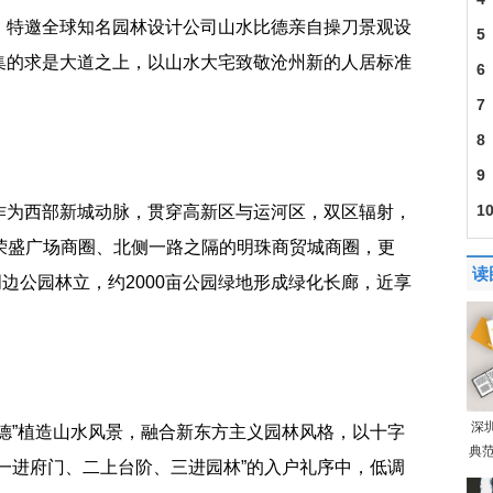
，特邀全球知名园林设计公司山水比德亲自操刀景观设
5
集的求是大道之上，以山水大宅致敬沧州新的人居标准
6
7
8
9
1
作为西部新城动脉，贯穿高新区与运河区，双区辐射，
、荣盛广场商圈、北侧一路之隔的明珠商贸城商圈，更
读
目周边公园林立，约2000亩公园绿地形成绿化长廊，近享
深
德”植造山水风景，融合新东方主义园林风格，以十字
典范
一进府门、二上台阶、三进园林”的入户礼序中，低调