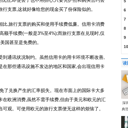
优点,即使丢了也不用担心,只要凭护照和购买合约去
5
旅行支票,这就好像给您的现金买了份保险似的。
6
7
相比,旅行支票的购买和使用手续费低廉。信用卡消费
8
高额手续费(一般是3%至4%);而旅行支票在兑现时,仅
9
;在美国甚至是免费的。
1
受到通讯状况制约。虽然信用卡的用卡环境不断改善,
读
是在那些通讯设施不发达的地区和国家,会出现信用卡
避免了兑换产生的汇率损失。现在市面上的国际卡大多
卡在欧洲消费,虽然不需手续费,但由于美元和欧元的汇
深
相当可观。可使用欧元的旅行支票便无这样的烦恼了。
典范
是什么
旅行支票有什么特点
旅行支票具有什么优点