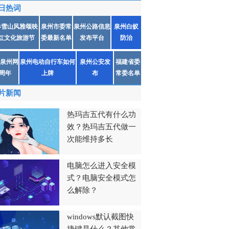
日热词
春雪山风雅颂映
泉州市委常
泉州公路信息
泉州白蚁
红文化旅游节
委最新名单
发布平台
防治
泉州网
泉州电动自行车如何
泉州公安发
福建省委
1周年
上牌
布
常委名单
片新闻
热玛吉五代有什么功
效？热玛吉五代做一
次能维持多长
电脑怎么进入安全模
式？电脑安全模式怎
么解除？
windows默认截图快