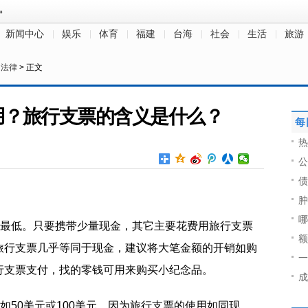
新闻中心
娱乐
体育
福建
台海
社会
生活
旅游
>
法律
> 正文
用？旅行支票的含义是什么？
每
热
公
债
肿
哪
到最低。只要携带少量现金，其它主要花费用旅行支票
额
旅行支票几乎等同于现金，建议将大笔金额的开销如购
一
行支票支付，找的零钱可用来购买小纪念品。
成
如50美元或100美元。因为旅行支票的使用如同现