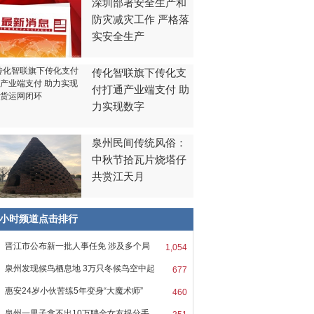
深圳部署安全生产和
防灾减灾工作 严格落
实安全生产
传化智联旗下传化支
付打通产业端支付 助
力实现数字
泉州民间传统风俗：
中秋节拾瓦片烧塔仔
共赏江天月
8小时频道点击排行
晋江市公布新一批人事任免 涉及多个局
1,054
泉州发现候鸟栖息地 3万只冬候鸟空中起
677
惠安24岁小伙苦练5年变身“大魔术师”
460
泉州一男子拿不出10万聘金女友提分手