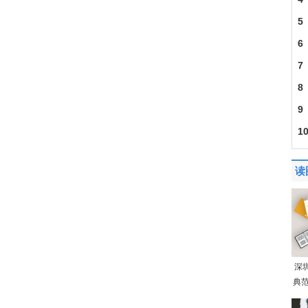
5
6
7
8
9
1
读
深
典范