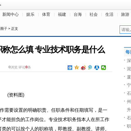
新闻中心
娱乐
体育
福建
台海
社会
生活
旅游
>
圈子
> 正文
职称怎么填 专业技术职务是什么
每
深
0
0
浏览
评论
条
泥
厦
宁
石
(资料图)
州
升
工作需要设置的明确职责、任职条件和任期填写，是一
石
平才能担负的工作岗位。专业技术职务指本人在所工作
职
育类的可以按个人的职称填，即教授、副教授、讲师、