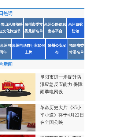
日热词
春雪山风雅颂映
泉州市委常
泉州公路信息
泉州白蚁
红文化旅游节
委最新名单
发布平台
防治
泉州网
泉州电动自行车如何
泉州公安发
福建省委
1周年
上牌
布
常委名单
片新闻
阜阳市进一步提升防
汛应急反应能力 保障
雨季电网设
革命历史大片《邓小
平小道》将于4月22日
在全国公映