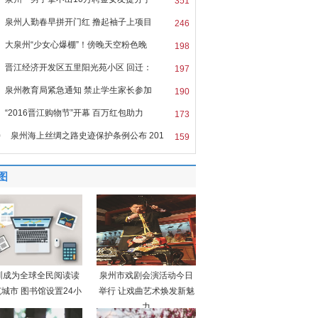
351
泉州人勤春早拼开门红 撸起袖子上项目
246
大泉州“少女心爆棚”！傍晚天空粉色晚
198
晋江经济开发区五里阳光苑小区 回迁：
197
泉州教育局紧急通知 禁止学生家长参加
190
“2016晋江购物节”开幕 百万红包助力
173
0
泉州海上丝绸之路史迹保护条例公布 201
159
图
圳成为全球全民阅读读
泉州市戏剧会演活动今日
城市 图书馆设置24小
举行 让戏曲艺术焕发新魅
力