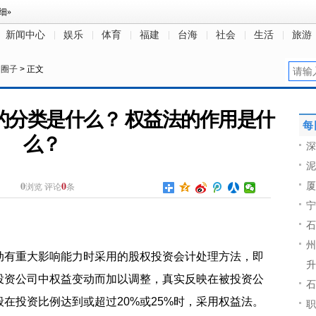
新闻中心
娱乐
体育
福建
台海
社会
生活
旅游
>
圈子
> 正文
的分类是什么？ 权益法的作用是什
每
么？
深
泥
0
0
厦
浏览
评论
条
宁
石
州
动有重大影响能力时采用的股权投资会计处理方法，即
升
投资公司中权益变动而加以调整，真实反映在被投资公
石
在投资比例达到或超过20%或25%时，采用权益法。
职