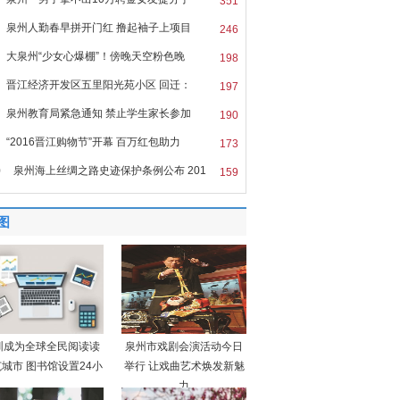
351
泉州人勤春早拼开门红 撸起袖子上项目
246
大泉州“少女心爆棚”！傍晚天空粉色晚
198
晋江经济开发区五里阳光苑小区 回迁：
197
泉州教育局紧急通知 禁止学生家长参加
190
“2016晋江购物节”开幕 百万红包助力
173
0
泉州海上丝绸之路史迹保护条例公布 201
159
图
圳成为全球全民阅读读
泉州市戏剧会演活动今日
城市 图书馆设置24小
举行 让戏曲艺术焕发新魅
力