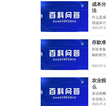
成本分
法
什么是成
用成本计
2022-07-1
存款准
存款准备
融机构为
2022-07-1
农业税
么
农业税概
农业收入
2022-07-1