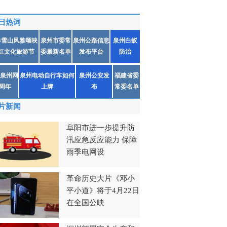
日热词
春雪山风雅颂映
泉州市委常
泉州公路信息
泉州白蚁
红文化旅游节
委最新名单
发布平台
防治
泉州网
泉州电动自行车如何
泉州公安发
福建省委
1周年
上牌
布
常委名单
片新闻
阜阳市进一步提升防
汛应急反应能力 保障
雨季电网设
革命历史大片《邓小
平小道》将于4月22日
在全国公映