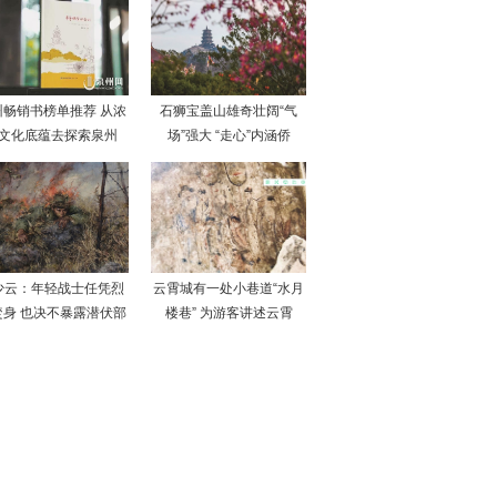
州畅销书榜单推荐 从浓
石狮宝盖山雄奇壮阔“气
文化底蕴去探索泉州
场”强大 “走心”内涵侨
少云：年轻战士任凭烈
云霄城有一处小巷道“水月
焚身 也决不暴露潜伏部
楼巷” 为游客讲述云霄
队