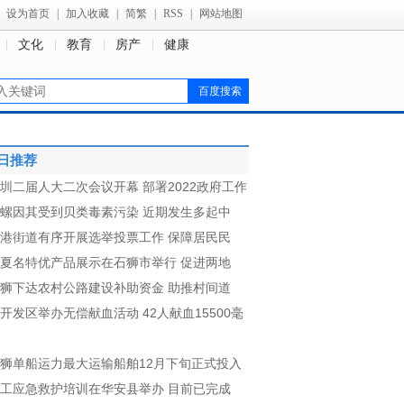
设为首页
|
加入收藏
|
简繁
|
RSS
|
网站地图
文化
教育
房产
健康
日推荐
圳二届人大二次会议开幕 部署2022政府工作
螺因其受到贝类毒素污染 近期发生多起中
港街道有序开展选举投票工作 保障居民民
夏名特优产品展示在石狮市举行 促进两地
狮下达农村公路建设补助资金 助推村间道
开发区举办无偿献血活动 42人献血15500毫
狮单船运力最大运输船舶12月下旬正式投入
工应急救护培训在华安县举办 目前已完成