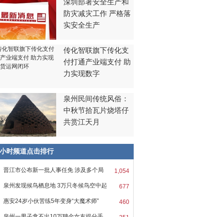
深圳部署安全生产和
防灾减灾工作 严格落
实安全生产
传化智联旗下传化支
付打通产业端支付 助
力实现数字
泉州民间传统风俗：
中秋节拾瓦片烧塔仔
共赏江天月
8小时频道点击排行
晋江市公布新一批人事任免 涉及多个局
1,054
泉州发现候鸟栖息地 3万只冬候鸟空中起
677
惠安24岁小伙苦练5年变身“大魔术师”
460
泉州一男子拿不出10万聘金女友提分手